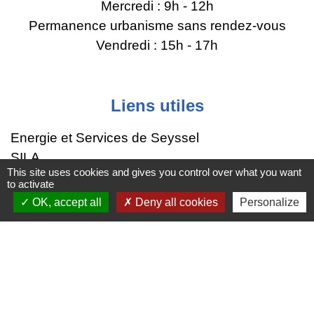
Mercredi : 9h - 12h
Permanence urbanisme sans rendez-vous
Vendredi : 15h - 17h
Liens utiles
Energie et Services de Seyssel
SILA
This site uses cookies and gives you control over what you want
Région Auvergne-Rhône-Alpes
to activate
Grand Annecy
OK, accept all
Deny all cookies
Personalize
SIPA
Mentions légales
-
Politique de confidentialité
-
Accessibilité
-
Plan du site
-
Gestion des cookies