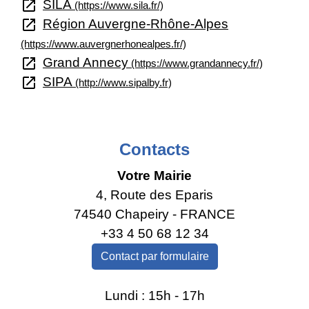
open_in_new
SILA
(https://www.sila.fr/)
open_in_new
Région Auvergne-Rhône-Alpes
(https://www.auvergnerhonealpes.fr/)
open_in_new
Grand Annecy
(https://www.grandannecy.fr/)
open_in_new
SIPA
(http://www.sipalby.fr)
Contacts
Votre Mairie
4, Route des Eparis
74540 Chapeiry - FRANCE
+33 4 50 68 12 34
Contact par formulaire
Lundi : 15h - 17h