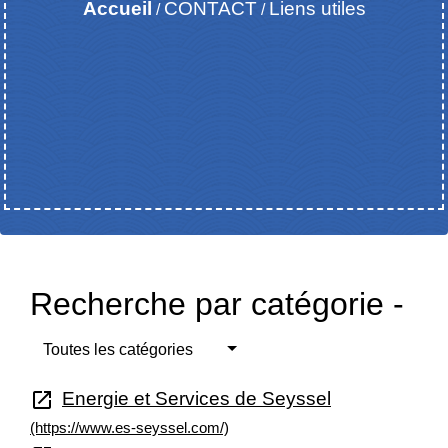
Accueil
CONTACT
Liens utiles
/
/
Recherche par catégorie -
Toutes les catégories
open_in_new
Energie et Services de Seyssel
(https://www.es-seyssel.com/)