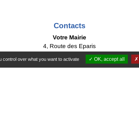
Contacts
Votre Mairie
4, Route des Eparis
74540 Chapeiry - FRANCE
 control over what you want to activate
OK, accept all
+33 4 50 68 12 34
Contact par formulaire
Lundi : 15h - 17h
Mercredi : 9h - 12h
Permanence urbanisme sans rendez-vous
Vendredi : 15h - 17h