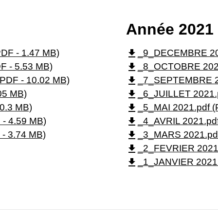
Année 2021
file_download
F - 1.47 MB)
_9_DECEMBRE 2021
file_download
 - 5.53 MB)
_8_OCTOBRE 2021.
file_download
DF - 10.02 MB)
_7_SEPTEMBRE 202
file_download
05 MB)
_6_JUILLET 2021.p
file_download
0.3 MB)
_5_MAI 2021.pdf (
file_download
- 4.59 MB)
_4_AVRIL 2021.pdf
file_download
- 3.74 MB)
_3_MARS 2021.pdf
file_download
_2_FEVRIER 2021.
file_download
_1_JANVIER 2021.