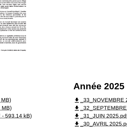
Année 2025
file_download
5 MB)
_33_NOVEMBRE 202
file_download
1 MB)
_32_SEPTEMBRE 20
file_download
- 593.14 kB)
_31_JUIN 2025.pdf
file_download
_30_AVRIL 2025.pd