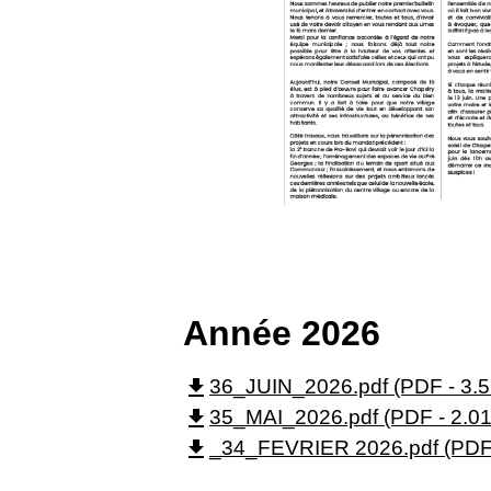
Année 2026
file_download
36_JUIN_2026.pdf (PDF - 3.
file_download
35_MAI_2026.pdf (PDF - 2.0
file_download
_34_FEVRIER 2026.pdf (PDF 