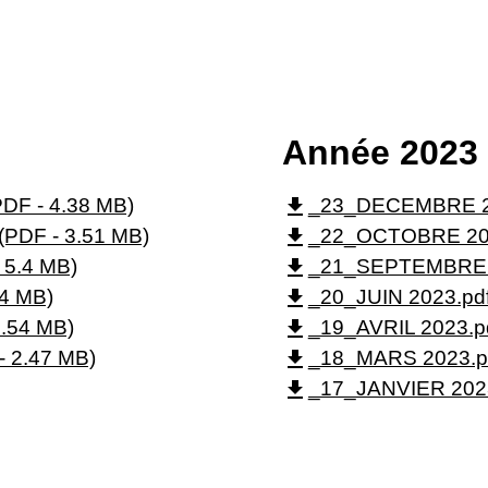
Année 2023
file_download
F - 4.38 MB)
_23_DECEMBRE 202
file_download
PDF - 3.51 MB)
_22_OCTOBRE 2023
file_download
 5.4 MB)
_21_SEPTEMBRE 20
file_download
14 MB)
_20_JUIN 2023.pdf
file_download
.54 MB)
_19_AVRIL 2023.pd
file_download
- 2.47 MB)
_18_MARS 2023.pd
file_download
_17_JANVIER 2023