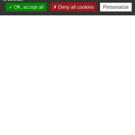
OK, accept all
Deny all cookies
Personalize
4, Route des Eparis
74540 Chapeiry - FRANCE
+33 4 50 68 12 34
Contact par formulaire
Lundi : 15h - 17h
Mercredi : 9h - 12h
Permanence urbanisme sans rendez-vous
Vendredi : 15h - 17h
Liens utiles
Energie et Services de Seyssel
SILA
Région Auvergne-Rhône-Alpes