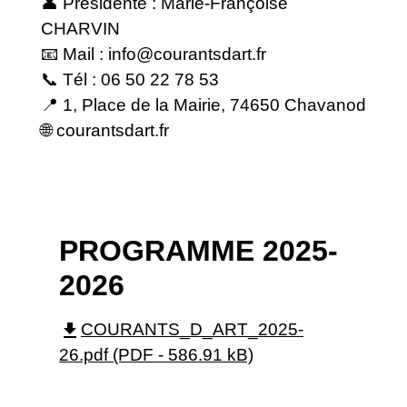
👤 Présidente : Marie-Françoise
CHARVIN
📧 Mail : info@courantsdart.fr
📞 Tél : 06 50 22 78 53
📍 1, Place de la Mairie, 74650 Chavanod
🌐
courantsdart.fr
PROGRAMME 2025-
2026
file_download
COURANTS_D_ART_2025-
26.pdf (PDF - 586.91 kB)