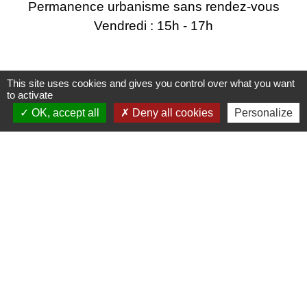
Permanence urbanisme sans rendez-vous
Vendredi : 15h - 17h
Liens utiles
This site uses cookies and gives you control over what you want
to activate
OK, accept all
Deny all cookies
Personalize
Energie et Services de Seyssel
SILA
Région Auvergne-Rhône-Alpes
Grand Annecy
SIPA
Mentions légales
-
Politique de confidentialité
-
Accessibilité
-
Plan du site
-
Gestion des cookies