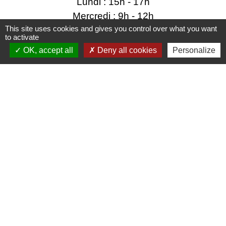
Lundi : 15h - 17h
Mercredi : 9h - 12h
This site uses cookies and gives you control over what you want
Permanence urbanisme sans rendez-vous
to activate
Vendredi : 15h - 17h
OK, accept all
Deny all cookies
Personalize
Liens utiles
Energie et Services de Seyssel
SILA
Région Auvergne-Rhône-Alpes
Grand Annecy
SIPA
Mentions légales
-
Politique de confidentialité
-
Accessibilité
-
Plan du site
-