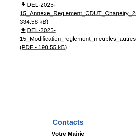
file_download
DEL-2025-
15_Annexe_Reglement_CDUT_Chapeiry_202
334.58 kB)
file_download
DEL-2025-
15_Modification_reglement_meubles_autr
(PDF - 190.55 kB)
Contacts
Votre Mairie