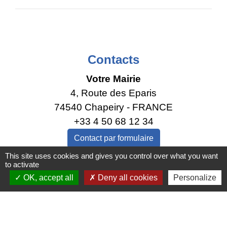
Contacts
Votre Mairie
4, Route des Eparis
74540 Chapeiry - FRANCE
+33 4 50 68 12 34
Contact par formulaire
This site uses cookies and gives you control over what you want
to activate
Lundi : 15h - 17h
OK, accept all
Deny all cookies
Personalize
Mercredi : 9h - 12h
Permanence urbanisme sans rendez-vous
Vendredi : 15h - 17h