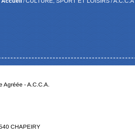
Accueil
CULTURE, SPORT ET LOISIRS
A.C.C.A
/
/
 Agréée - A.C.C.A.
74540 CHAPEIRY