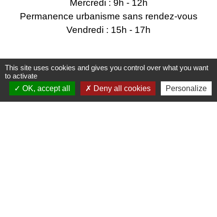
Mercredi : 9h - 12h
Permanence urbanisme sans rendez-vous
Vendredi : 15h - 17h
This site uses cookies and gives you control over what you want
Liens utiles
to activate
OK, accept all
Deny all cookies
Personalize
Energie et Services de Seyssel
SILA
Région Auvergne-Rhône-Alpes
Grand Annecy
SIPA
Mentions légales
-
Politique de confidentialité
-
Accessibilité
-
Plan du site
-
Gestion des cookies