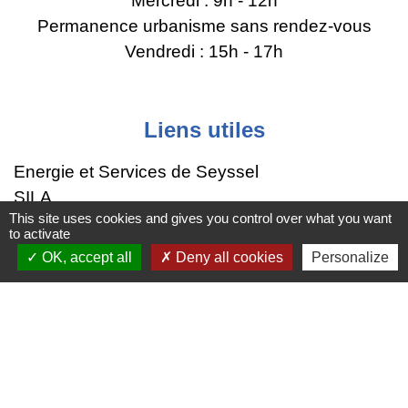
Mercredi : 9h - 12h
Permanence urbanisme sans rendez-vous
Vendredi : 15h - 17h
Liens utiles
Energie et Services de Seyssel
SILA
This site uses cookies and gives you control over what you want
Région Auvergne-Rhône-Alpes
to activate
Grand Annecy
OK, accept all
Deny all cookies
Personalize
SIPA
Mentions légales
-
Politique de confidentialité
-
Accessibilité
-
Plan du site
-
Gestion des cookies