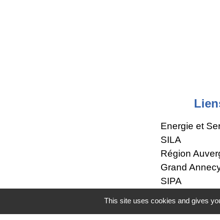
Lien
Energie et Se
SILA
Région Auver
Grand Annec
SIPA
This site uses cookies and gives you
Mentions légales
-
Poli