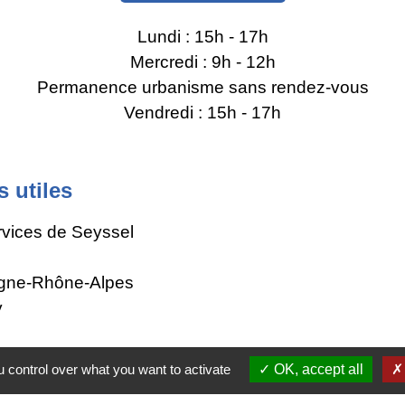
Lundi : 15h - 17h
Mercredi : 9h - 12h
Permanence urbanisme sans rendez-vous
Vendredi : 15h - 17h
s utiles
rvices de Seyssel
gne-Rhône-Alpes
y
 control over what you want to activate
OK, accept all
tique de confidentialité
-
Accessibilité
-
Plan du site