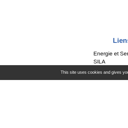
Lien
Energie et Se
SILA
Région Auver
This site uses cookies and gives you
Grand Annec
SIPA
Mentions légales
-
Poli