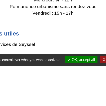
Permanence urbanisme sans rendez-vous
Vendredi : 15h - 17h
s utiles
rvices de Seyssel
gne-Rhône-Alpes
 control over what you want to activate
OK, accept all
y
tique de confidentialité
-
Accessibilité
-
Plan du site
Site créé en partenariat avec Réseau des Communes