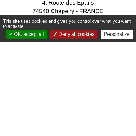
4, Route des Eparis
74540 Chapeiry - FRANCE
+33 4 50 68 12 34
This site uses cookies and gives you control over what you want
to activate
Contact par formulaire
OK, accept all
Deny all cookies
Personalize
Lundi : 15h - 17h
Mercredi : 9h - 12h
Permanence urbanisme sans rendez-vous
Vendredi : 15h - 17h
Liens utiles
Energie et Services de Seyssel
SILA
Région Auvergne-Rhône-Alpes